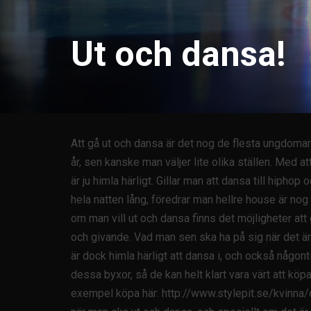
Ut och dansa!
Att gå ut och dansa är det nog de flesta ungdomar tyc
år, sen kanske man väljer lite olika ställen. Med at
är ju himla härligt. Gillar man att dansa till hiph
hela natten lång, föredrar man hellre house är nog e
om man vill ut och dansa finns det möjligheter att 
och givande.
Vad man sen ska ha på sig när det är 
är dock himla härligt att dansa i, och också någon
dessa byxor, så de kan helt klart vara värt att köpa
exempel köpa här:
http://www.stylepit.se/kvinna/