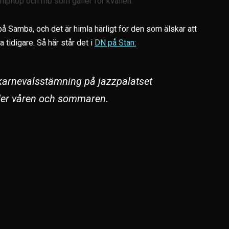
 hiphop och rnb som gäller för kvällen.
å Samba, och det är himla härligt för den som älskar att
tidigare. Så här står det i
DN på Stan:
karnevalsstämning på jazzpalatset
nder våren och sommaren.