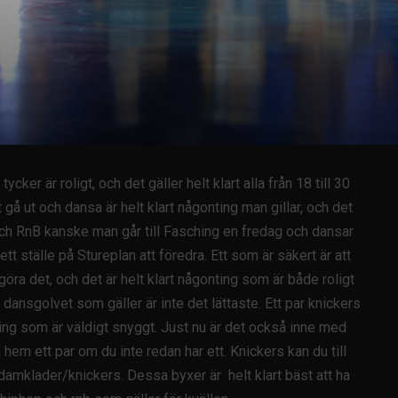
ker är roligt, och det gäller helt klart alla från 18 till 30
t gå ut och dansa är helt klart någonting man gillar, och det
op och RnB kanske man går till Fasching en fredag och dansar
tt ställe på Stureplan att föredra. Ett som är säkert är att
göra det, och det är helt klart någonting som är både roligt
dansgolvet som gäller är inte det lättaste. Ett par knickers
ting som är väldigt snyggt. Just nu är det också inne med
 hem ett par om du inte redan har ett. Knickers kan du till
damklader/knickers. Dessa byxer är helt klart bäst att ha