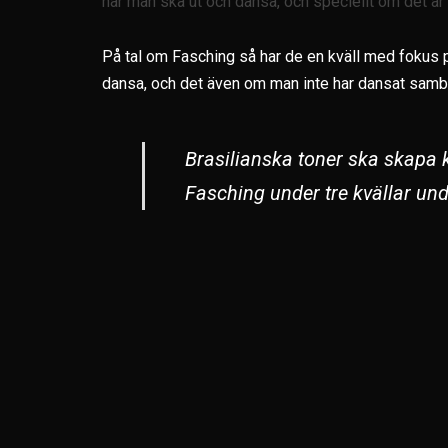
när man ska ut och dansa, och speciellt om det är
På tal om Fasching så har de en kväll med fokus p
dansa, och det även om man inte har dansat samba 
Brasilianska toner ska skapa 
Fasching under tre kvällar u