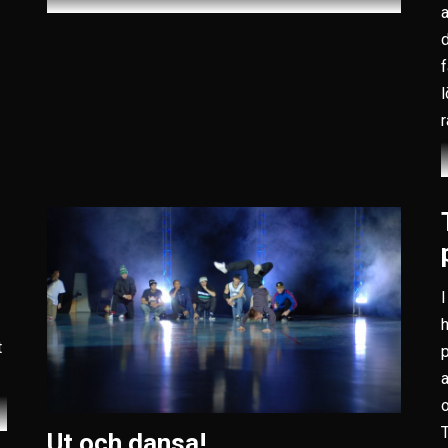
a
d
f
l
r
I
h
t
p
a
o
T
Ut och dansa!